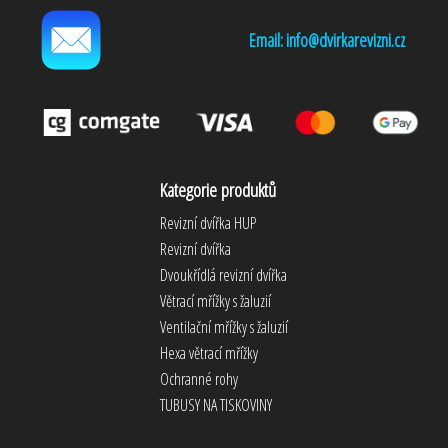
Email: info@dvirkarevizni.cz
Kategorie produktů
Revizní dvířka HUP
Revizní dvířka
Dvoukřídlá revizní dvířka
Větrací mřížky s žaluzií
Ventilační mřížky s žaluzií
Hexa větrací mřížky
Ochranné rohy
TUBUSY NA TISKOVINY