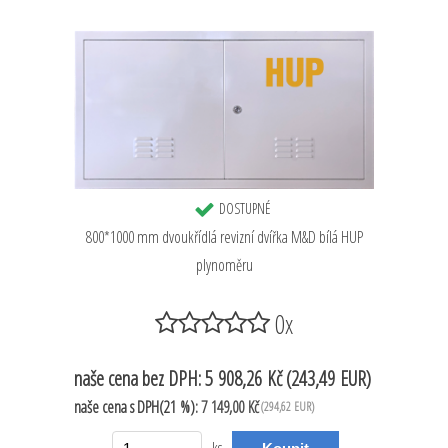
DOSTUPNÉ
800*1000 mm dvoukřídlá revizní dvířka M&D bílá HUP
plynoměru
0x
naše cena
bez DPH:
5 908,26 Kč
(243,49 EUR)
naše cena
s DPH(21 %):
7 149,00 Kč
(294,62 EUR)
ks