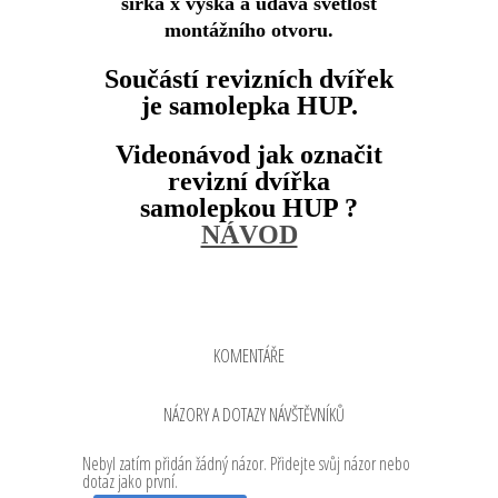
šířka x výška a udává světlost
montážního otvoru.
Součástí revizních dvířek
je samolepka HUP.
Videonávod jak označit
revizní dvířka
samolepkou HUP ?
NÁVOD
KOMENTÁŘE
NÁZORY A DOTAZY NÁVŠTĚVNÍKŮ
Nebyl zatím přidán žádný názor. Přidejte svůj názor nebo
dotaz jako první.