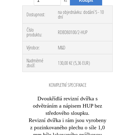
na objednávku: dodání 5 - 10
Dostupnost:
dní
Číslo
RDBD80100/2-HUP
produktu:
Výrobce:
M&D
Nadměrné
130,00 Kč
(5,36 EUR)
zboží:
KOMPLETNÍ SPECIFIKACE
Dvoukřídlá revizní dvířka s
odvětráním a nápisem HUP bez
středového sloupku.
Revizní dvířka i rám jsou vyrobeny
z pozinkovaného plechu o síle 1,0
mm bíle lakovaného práškovou