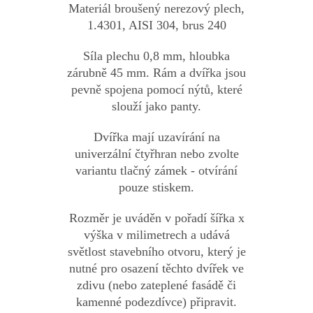
Materiál broušený nerezový plech,
1.4301, AISI 304, brus 240
Síla plechu 0,8 mm,
hloubka
zárubně 45 mm. Rám a dvířka jsou
pevně spojena pomocí nýtů, které
slouží jako panty.
Dvířka mají uzavírání na
univerzální čtyřhran nebo zvolte
variantu tlačný zámek - otvírání
pouze stiskem.
Rozměr je uváděn v pořadí šířka x
výška v milimetrech a udává
světlost stavebního otvoru, který je
nutné pro osazení těchto dvířek ve
zdivu (nebo zateplené fasádě či
kamenné podezdívce) připravit.