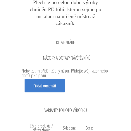
Plech je po celou dobu výroby
chráněn PE fólií, kterou sejme po
instalaci na určené místo až
zákazník.
KOMENTÁŘE
NÁZORY A DOTAZY NÁVŠTĚVNÍKŮ
Nebyl zatím přidán žádný názor. Přidejte svůj názor nebo
dotaz jako první.
Přidat komentář
VARIANTY TOHOTO VÝROBKU
Číslo produktu /
Skladem:
Cena:
Název zboží: