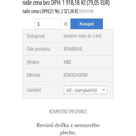
naše cena
bez DPH:
1 918,18 Kč
(79,05 EUR)
naše cena
s DPH(21 %):
2 321,00 Kč
(95,65 EUR)
ks
Dostupnost:
skladem nebo do 3 dnů
Číslo produktu:
RDN4050-KL
Výrobce:
M&D
EAN kód:
8594187430900
Uzavírání
klíč - uzamykatelná
KOMPLETNÍ SPECIFIKACE
Revizní dvířka z nerezového
plechu.